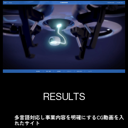
R
E
S
U
L
T
S
多言語対応し事業内容を明確にするCG動画を入
れたサイト