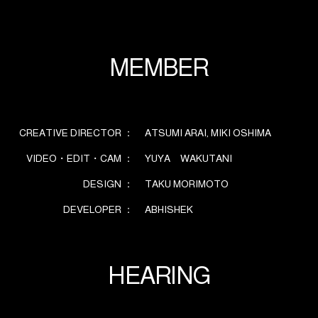
M
E
M
B
E
R
CREATIVE DIRECTOR ：
ATSUMI ARAI, MIKI OSHIMA
VIDEO・EDIT・CAM ：
YUYA WAKUTANI
DESIGN ：
TAKU MORIMOTO
DEVELOPER ：
ABHISHEK
H
E
A
R
I
N
G