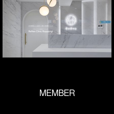
M
E
M
B
E
R