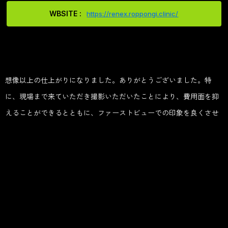
WBSITE :
https://renex.roppongi.clinic/
C
U
S
T
O
M
E
R
V
O
I
C
E
想像以上の仕上がりになりました。ありがとうございました。特
に、現場まで来ていただき撮影いただいたことにより、費用面を抑
えることができるとともに、ファーストビューでの印象を良くさせ
れたかなと思います。
トップに戻る