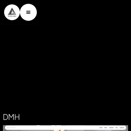
D
M
H