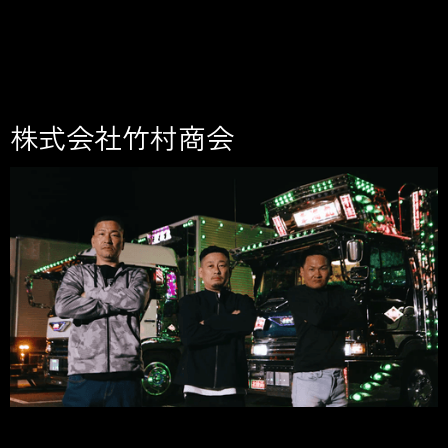
株
式
会
社
竹
村
商
会