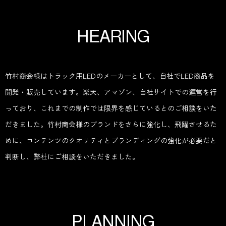
H
E
A
R
I
N
G
竹村商会様はトラック用LEDのメーカーとして、自社でLED商品を
開発・販売しています。楽天、アマゾン、自社サイトでの運営を行
っており、これまでの制作では限界を感じているとのご相談をいた
だきました。竹村商会様のブランドをさらに強化し、飛躍させるた
めに、コンテンツのクオリティとブランディングの強化が必要だと
判断し、弊社にご相談をいただきました。
P
L
A
N
N
I
N
G