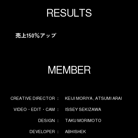
R
E
S
U
L
T
S
売上150％アップ
M
E
M
B
E
R
CREATIVE DIRECTOR ：
KEIJI MORIYA , ATSUMI ARAI
VIDEO・EDIT・CAM ：
ISSEY SEKIZAWA
DESIGN ：
TAKU MORIMOTO
DEVELOPER ：
ABHISHEK