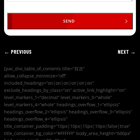
SEND
←
PREVIOUS
NEXT
→
[pac_divi_table_of_contents title=”目次”
allow_collapse_minimize=”off”
included_headings=”on|on|on|on|on|on”
exclude_headings_by_class=”on” active_link_highlight=”on”
level_markers_1=”decimal” level_markers_3=”whole”
level_markers_4=”whole” headings_overflow_1=”ellipsis”
headings_overflow_2=”ellipsis” headings_overflow_3=”ellipsis”
headings_overflow_4=”ellipsis”
title_container_padding=”10px|10px|15px|10px|false|true”
title_container_bg_color=”#FFFFFF” body_area_height=”600px”