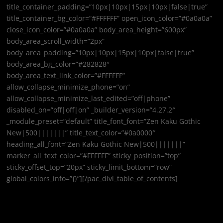
title_container_padding=”10px|10px|15px|10px|false|true”
title_container_bg_color=”#FFFFFF” open_icon_color=”#0a0a0a”
close_icon_color=”#0a0a0a” body_area_height=”600px”
body_area_scroll_width=”2px”
body_area_padding=”10px|10px|15px|10px|false|true”
body_area_bg_color=”#282828″
body_area_text_link_color=”#FFFFFF”
allow_collapse_minimize_phone=”on”
allow_collapse_minimize_last_edited=”off|phone”
disabled_on=”off|off|on” _builder_version=”4.27.2″
_module_preset=”default” title_font_font=”Zen Kaku Gothic
New|500|||||||” title_text_color=”#0a0000″
heading_all_font=”Zen Kaku Gothic New|500|||||||”
marker_all_text_color=”#FFFFFF” sticky_position=”top”
sticky_offset_top=”20px” sticky_limit_bottom=”row”
global_colors_info=”{}”][/pac_divi_table_of_contents]