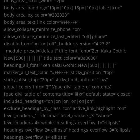
body_area_scroll_width=”2px”
body_area_padding=”10px|10px|15px|10px|false|true”
body_area_bg_color=”#282828″
body_area_text_link_color=”#FFFFFF”
allow_collapse_minimize_phone=”on”
allow_collapse_minimize_last_edited=”off|phone”
disabled_on=”on|on|off” _builder_version=”4.27.2″
_module_preset=”default” title_font_font=”Zen Kaku Gothic
New|500|||||||” title_text_color=”#0a0000″
heading_all_font=”Zen Kaku Gothic New|500|||||||”
marker_all_text_color=”#FFFFFF” sticky_position=”top”
sticky_offset_top=”20px” sticky_limit_bottom=”row”
global_colors_info=”{}”][/pac_divi_table_of_contents]
[pac_divi_table_of_contents title=”目次” default_state=”closed”
included_headings=”on|on|on|on|on|on”
exclude_headings_by_class=”on” active_link_highlight=”on”
level_markers_1=”decimal” level_markers_3=”whole”
level_markers_4=”whole” headings_overflow_1=”ellipsis”
headings_overflow_2=”ellipsis” headings_overflow_3=”ellipsis”
headings_overflow_4=”ellipsis”